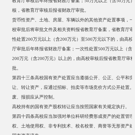
教育厅审核后年终报省财政厅备案；
50
万元以上（含
50
万元）
核，省教育厅审核后报省财政厅审批。
货币性资产、土地、房屋、车辆以外的其他资产处置事项，一
校审批后将审批文件及相关资料报省教育厅备案，省教育厅审
性处置
200
万元以上（含
200
万元）至
500
万元以下的，由高校
厅审批后年终报省财政厅备案；一次性处置
500
万元以上（含
5
200
万元（含
200
万元）以上的，由高校审核后报省教育厅审核
批。
第四十三条
高校国有资产处置应当遵循公开、公正、公平和竞
让、转让资产，应通过招标、拍卖等市场竞价方式公开处置。
废、报损应从严控制。
高校持有的国有资产股权转让应当按照国家有关规定执行。
第四十四条
高校应当加强对单位科研经费形成资产的处置管理
权、土地使用权、非专利技术、校名校誉、商誉等无形资产处